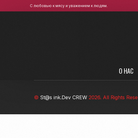
С любовью к мясу и уважением к людям.
О НАС
©
St@s ink.Dev CREW
2026. All Rights Rese